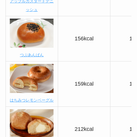
アップルカスタードデニ
ッシュ
156kcal
18
つぶあんぱん
159kcal
19
はちみつレモンベーグル
212kcal
10