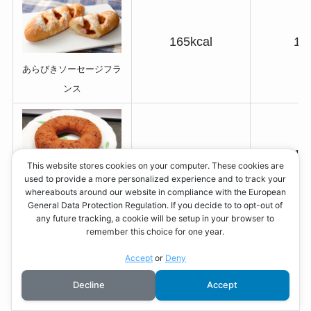
165kcal
12
あらびきソーセージフラ
ンス
289kcal
13
This website stores cookies on your computer. These cookies are
used to provide a more personalized experience and to track your
ブランのドーナツ
whereabouts around our website in compliance with the European
General Data Protection Regulation. If you decide to to opt-out of
any future tracking, a cookie will be setup in your browser to
remember this choice for one year.
208kcal
15
Accept
or
Deny
Decline
Accept
あんフランスパン(2個)