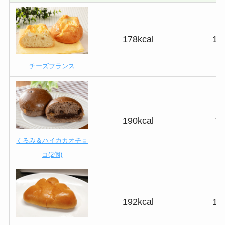
178kcal
14
チーズフランス
190kcal
7.
くるみ＆ハイカカオチョ
コ(2個)
192kcal
14