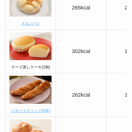
265kcal
26
メロンパン
302kcal
18
チーズ蒸しケーキ(2個)
262kcal
17
バタースティック(2本)