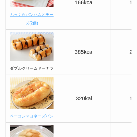
166kcal
14
ふっくらパンハムとチー
ズ(2個)
385kcal
26
ダブルクリームドーナツ
320kal
17
ベーコンマヨネーズパン