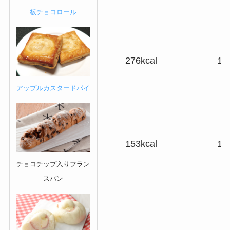
板チョコロール
276kcal
17
アップルカスタードパイ
153kcal
12
チョコチップ入りフラン
スパン