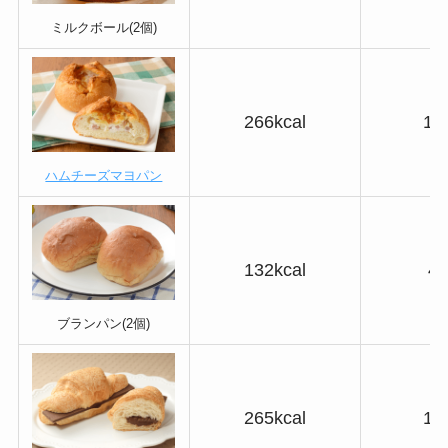
ミルクボール(2個)
266kcal
19
ハムチーズマヨパン
132kcal
4.
ブランパン(2個)
265kcal
15