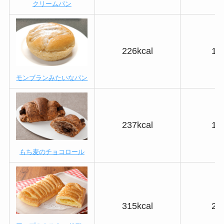
クリームパン
226kcal
18
モンブランみたいなパン
237kcal
14
もち麦のチョコロール
315kcal
23