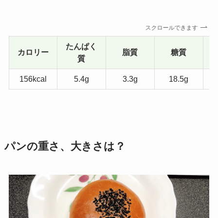
スクロールできます
たんぱく
カロリー
脂質
糖質
質
156kcal
5.4g
3.3g
18.5g
パンの重さ、大きさは？