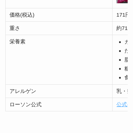
価格(税込)
171円
重さ
約71g
栄養素
カロ
たん
脂質
糖質
食物
アレルゲン
乳・卵
ローソン公式
公式ペ