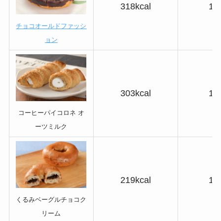
318kcal
18
チョコオールドファッシ
ョン
303kcal
13
コーヒーパイコロネ オ
ーツミルク
219kcal
15
くるみベーグルチョコク
リーム