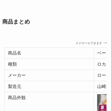
商品まとめ
スクロールできます
商品名
ベーコ
種類
ロカボ
メーカー
ローソ
製造元
山崎製
商品外観