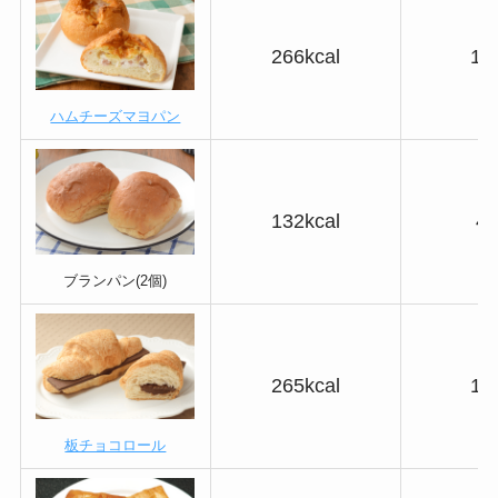
266kcal
19
ハムチーズマヨパン
132kcal
4.
ブランパン(2個)
265kcal
15
板チョコロール