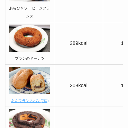
あらびきソーセージフラ
ンス
289kcal
13
ブランのドーナツ
208kcal
15
あんフランスパン(2個)