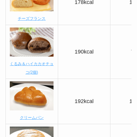
178kcal
14
チーズフランス
190kcal
7.
くるみ＆ハイカカオチョ
コ(2個)
192kcal
14
クリームパン