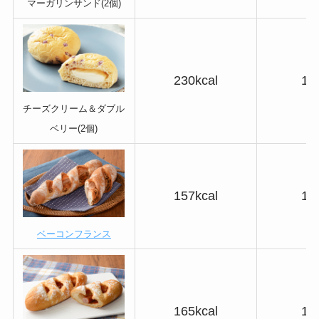
マーガリンサンド(2個)
230kcal
13
チーズクリーム＆ダブル
ベリー(2個)
157kcal
18
ベーコンフランス
165kcal
12