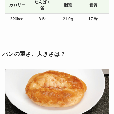
たんぱく
カロリー
脂質
糖質
質
320kcal
8.6g
21.0g
17.8g
パンの重さ、大きさは？