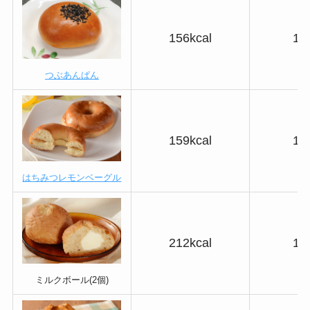
156kcal
18
つぶあんぱん
159kcal
19
はちみつレモンベーグル
212kcal
10
ミルクボール(2個)