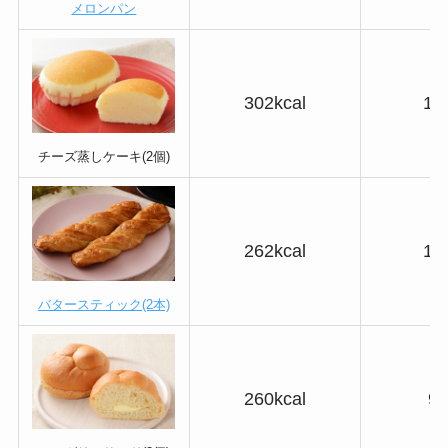
メロンパン
302kcal
18
チーズ蒸しケーキ(2個)
262kcal
17
バタースティック(2本)
260kcal
9.