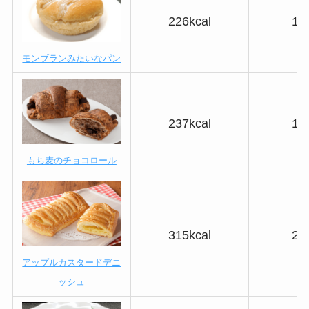
226kcal
18
モンブランみたいなパン
237kcal
14
もち麦のチョコロール
315kcal
23
アップルカスタードデニ
ッシュ