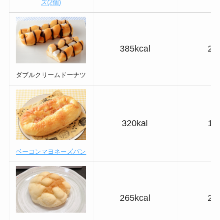
ズ(2個)
385kcal
26
ダブルクリームドーナツ
320kal
17
ベーコンマヨネーズパン
265kcal
26