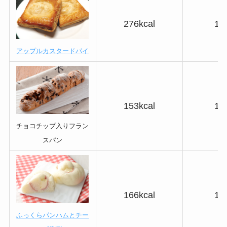
276kcal
17
アップルカスタードパイ
153kcal
12
チョコチップ入りフラン
スパン
166kcal
14
ふっくらパンハムとチー