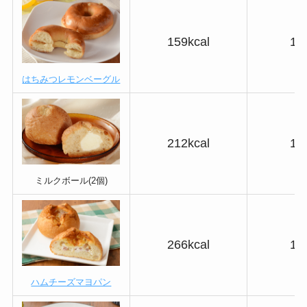
159kcal
19
はちみつレモンベーグル
212kcal
10
ミルクボール(2個)
266kcal
19
ハムチーズマヨパン