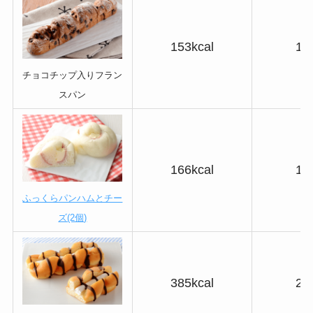
153kcal
12
チョコチップ入りフラン
スパン
166kcal
14
ふっくらパンハムとチー
ズ(2個)
385kcal
26