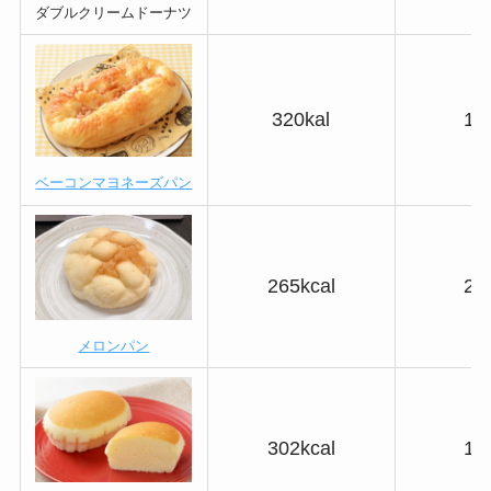
ダブルクリームドーナツ
320kal
17
ベーコンマヨネーズパン
265kcal
26
メロンパン
302kcal
18