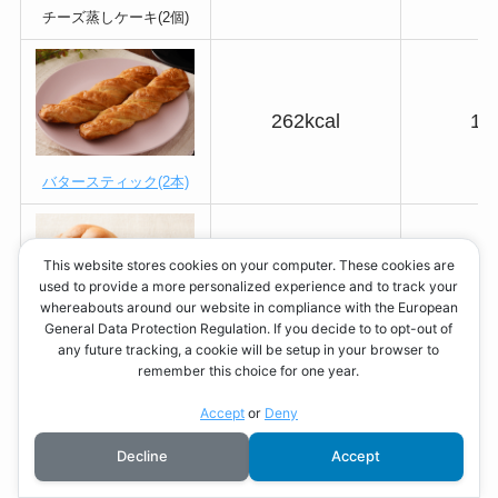
チーズ蒸しケーキ(2個)
262kcal
17
バタースティック(2本)
This website stores cookies on your computer. These cookies are
260kcal
9.
used to provide a more personalized experience and to track your
whereabouts around our website in compliance with the European
General Data Protection Regulation. If you decide to to opt-out of
マーガリンサンド(2個)
any future tracking, a cookie will be setup in your browser to
remember this choice for one year.
Accept
or
Deny
Decline
Accept
230kcal
13