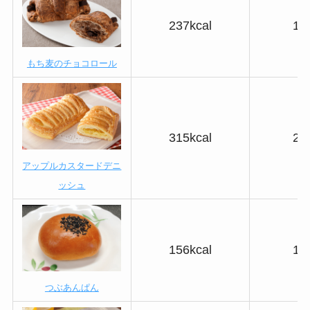
237kcal
14
もち麦のチョコロール
315kcal
23
アップルカスタードデニ
ッシュ
156kcal
18
つぶあんぱん