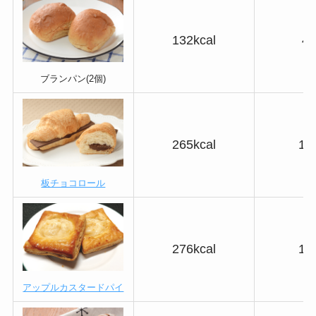
132kcal
4.
ブランパン(2個)
265kcal
15
板チョコロール
276kcal
17
アップルカスタードパイ