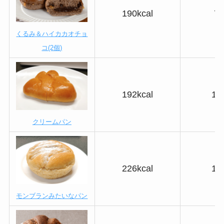
190kcal
7.
くるみ＆ハイカカオチョ
コ(2個)
192kcal
14
クリームパン
226kcal
18
モンブランみたいなパン