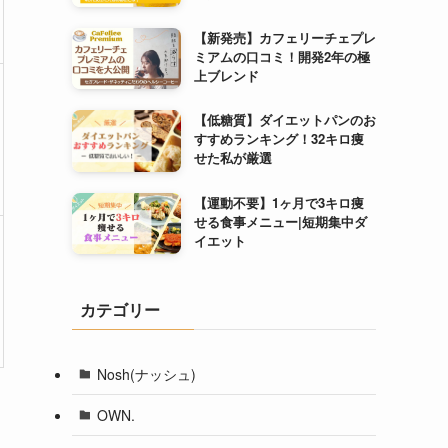
【新発売】カフェリーチェプレ
ミアムの口コミ！開発2年の極
上ブレンド
【低糖質】ダイエットパンのお
すすめランキング！32キロ痩
せた私が厳選
【運動不要】1ヶ月で3キロ痩
せる食事メニュー|短期集中ダ
イエット
カテゴリー
Nosh(ナッシュ)
OWN.