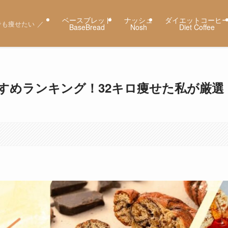
ベースブレッド
ナッシュ
ダイエットコーヒ
も痩せたい ／
BaseBread
Nosh
Diet Coffee
すめランキング！32キロ痩せた私が厳選