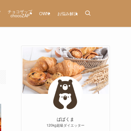
ー
チョコザップ
OWN.
お悩み解決
chocoZAP
ぱぱくま
120kg超級ダイエッター