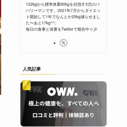
122kgから標準体重80kgを目指す3児のパ
パリーマンです。2021年7月からダイエッ
ト開始して1年でなんとか25kg減らせまし
た〜あと17kg^^;
毎日の食事と体重をTwitterで報告中☆彡
人気記事