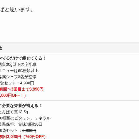
ばと思います。
徴
べてるだけで痩せてくる！
糖質30g以下の宅配食
メニューは60種類以上
専属シェフ3名が監修
8食セット：
4,990円
初回〜3回目まで3,990円
,000円OFF！）
に必要な栄養が補える！
んぱく質13.5g
26種類のビタミン、ミネラル
常温保管、賞味期限30日
16袋セット：
3,800円
初回3,040円（760円OFF）