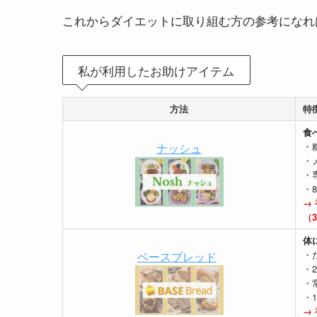
これからダイエットに取り組む方の参考になれ
私が利用したお助けアイテム
方法
特
食
ナッシュ
・
・
・
・
→ 
（3
体
ベースブレッド
・た
・
・
・
→ 