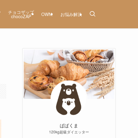
ー
チョコザップ
OWN.
お悩み解決
chocoZAP
月
ぱぱくま
120kg超級ダイエッター