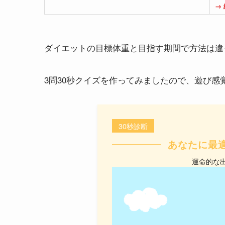
→ 
ダイエットの目標体重と目指す期間で方法は違
3問30秒クイズを作ってみましたので、遊び
30秒診断
あなたに最
運命的な