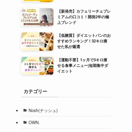
【新発売】カフェリーチェプレ
ミアムの口コミ！開発2年の極
上ブレンド
【低糖質】ダイエットパンのお
すすめランキング！32キロ痩
せた私が厳選
【運動不要】1ヶ月で3キロ痩
せる食事メニュー|短期集中ダ
イエット
カテゴリー
Nosh(ナッシュ)
OWN.