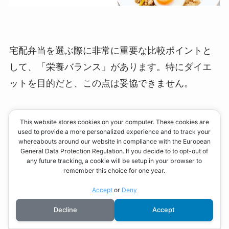
宅配弁当を選ぶ際に非常に重要な比較ポイントと
して、「栄養バランス」があります。特にダイエ
ットを目的だと、この点は妥協できません。
栄養バランスとは、ワンプレートあたりのカロリ
This website stores cookies on your computer. These cookies are
used to provide a more personalized experience and to track your
ー、糖質、タンパク質の量が適切であること、そ
whereabouts around our website in compliance with the European
してそのメニューがダイエットに適しているかど
General Data Protection Regulation. If you decide to to opt-out of
any future tracking, a cookie will be setup in your browser to
うかです。
remember this choice for one year.
Accept
or
Deny
例えば、低カロリー、低糖質なメニューは、糖質
Decline
Accept
を抑えたダイエットに向いています。また、高タ