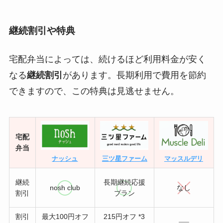
継続割引や特典
宅配弁当によっては、続けるほど利用料金が安く
なる
継続割引
があります。長期利用で費用を節約
できますので、この特典は見逃せません。
宅配
弁当
ナッシュ
三ツ星ファーム
マッスルデリ
継続
長期継続応援
nosh club
なし
割引
プラン
割引
最大100円オフ
215円オフ *3