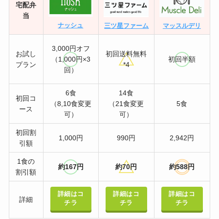
宅配弁
当
ナッシュ
三ツ星ファーム
マッスルデリ
3,000円オフ
お試し
初回送料無料
（1,000円×3
初回半額
プラン
*4
回）
6食
14食
初回コ
（8,10食変更
（21食変更
5食
ース
可）
可）
初回割
1,000円
990円
2,942円
引額
1食の
約167円
約70円
約588円
割引額
詳細はコ
詳細はコ
詳細はコ
詳細
チラ
チラ
チラ