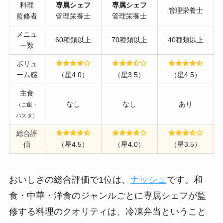
料理
専属シェフ
専属シェフ
管理栄養士
監修者
管理栄養士
管理栄養士
メニュ
60種類以上
70種類以上
40種類以上
ー数
ボリュ
ーム感
（星4.0）
（星3.5）
（星4.5）
主食
なし
なし
あり
（ご飯・
パスタ）
総合評
価
（星4.5）
（星4.0）
（星3.5）
おいしさの総合評価で1位は、
ナッシュ
です。和
食・中華・洋食のジャンルごとに専属シェフが監
修する料理のクオリティは、冷凍弁当ということ