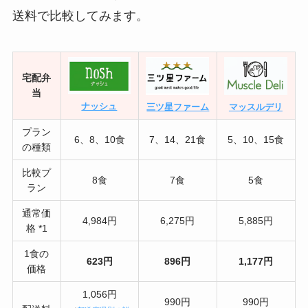
送料で比較してみます。
宅配弁
当
ナッシュ
三ツ星ファーム
マッスルデリ
プラン
6、8、10食
7、14、21食
5、10、15食
の種類
比較プ
8食
7食
5食
ラン
通常価
4,984円
6,275円
5,885円
格 *1
1食の
623円
896円
1,177円
価格
1,056円
990円
990円