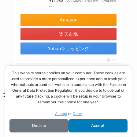
¥12,980
（2022/02/13 17:28時点 | Amazon調
べ）
Amazon
楽天市場
Yahooショッピング
ポチップ
This website stores cookies on your computer. These cookies are
used to provide a more personalized experience and to track your
whereabouts around our website in compliance with the European
General Data Protection Regulation. If you decide to to opt-out of
ダイエットアプリ
any future tracking, a cookie will be setup in your browser to
remember this choice for one year.
Accept
or
Deny
Decline
Accept