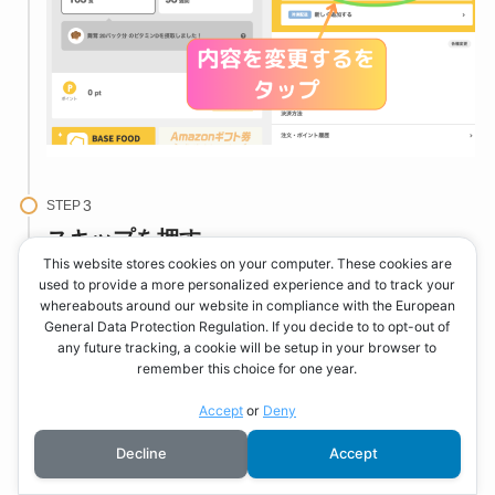
STEP
スキップを押す
This website stores cookies on your computer. These cookies are
画面中央にある「スキップ」をタップします。
used to provide a more personalized experience and to track your
whereabouts around our website in compliance with the European
General Data Protection Regulation. If you decide to to opt-out of
any future tracking, a cookie will be setup in your browser to
remember this choice for one year.
Accept
or
Deny
Decline
Accept