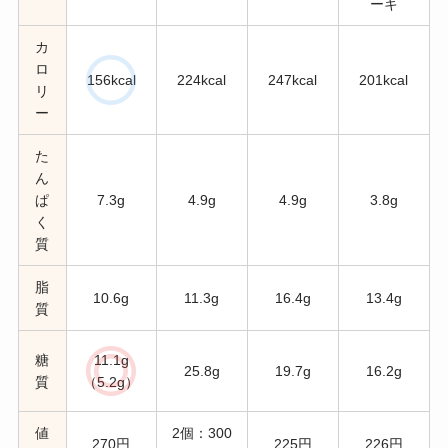
ーキ
カ
ロ
156kcal
224kcal
247kcal
201kcal
リ
ー
た
ん
ぱ
7.3g
4.9g
4.9g
3.8g
く
質
脂
10.6g
11.3g
16.4g
13.4g
質
糖
11.1g
25.8g
19.7g
16.2g
質
（5.2g）
値
2個：300
270円
225円
226円