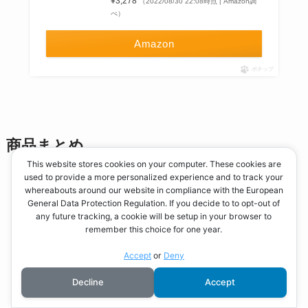
¥3,278
（2022/08/30 22:08時点 | Amazon調
べ）
Amazon
ポチップ
商品まとめ
This website stores cookies on your computer. These cookies are
used to provide a more personalized experience and to track your
whereabouts around our website in compliance with the European
General Data Protection Regulation. If you decide to to opt-out of
スクロールできます
any future tracking, a cookie will be setup in your browser to
remember this choice for one year.
商品名
Accept
or
Deny
メーカー
Decline
Accept
製造元