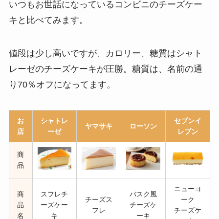
いつもお世話になっているコンビニのチーズケー
キと比べてみます。
値段は少し高いですが、カロリー、糖質はシャト
レーゼのチーズケーキが圧勝。糖質は、名前の通
り70％オフになってます。
お
シャトレ
セブンイ
ヤマサキ
ローソン
店
ーゼ
レブン
商
品
ニューヨ
商
スフレチ
バスク風
チーズス
ーク
品
ーズケー
チーズケ
フレ
チーズケ
名
キ
ーキ