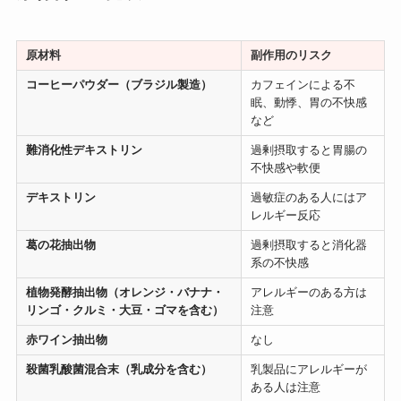
原材料
副作用のリスク
コーヒーパウダー（ブラジル製造）
カフェインによる不
眠、動悸、胃の不快感
など
難消化性デキストリン
過剰摂取すると胃腸の
不快感や軟便
デキストリン
過敏症のある人にはア
レルギー反応
葛の花抽出物
過剰摂取すると消化器
系の不快感
植物発酵抽出物（オレンジ・バナナ・
アレルギーのある方は
リンゴ・クルミ・大豆・ゴマを含む）
注意
赤ワイン抽出物
なし
殺菌乳酸菌混合末（乳成分を含む）
乳製品にアレルギーが
ある人は注意