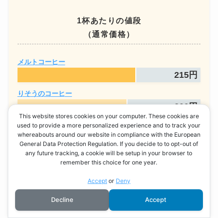
1杯あたりの値段
（通常価格）
メルトコーヒー
215円
りそうのコーヒー
200円
This website stores cookies on your computer. These cookies are
used to provide a more personalized experience and to track your
フィルカグリーンコーヒー
whereabouts around our website in compliance with the European
199円
General Data Protection Regulation. If you decide to to opt-out of
any future tracking, a cookie will be setup in your browser to
ハイゴリーコーヒー
remember this choice for one year.
166円
Accept
or
Deny
カフェリーチェ
Decline
Accept
160円