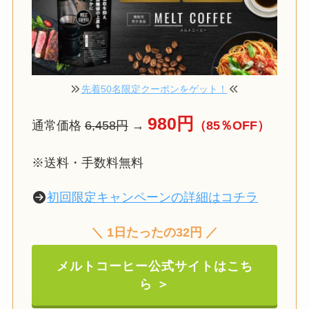
先着50名限定クーポンをゲット！
980円
通常価格
6,458円
→
（85％OFF）
※送料・手数料無料
初回限定キャンペーンの詳細はコチラ
＼ 1日たったの32円 ／
メルトコーヒー公式サイトはこち
ら ＞