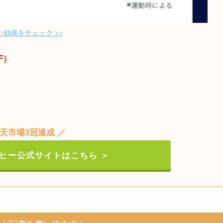
い効果をチェック >>
F）
楽天市場3冠達成 ／
ヒー公式サイトはこちら ＞