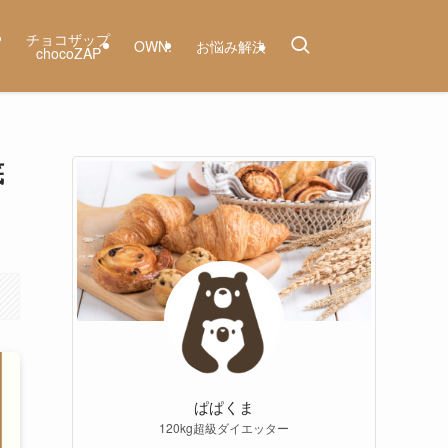
ー
チョコザップ
OWN.
お悩み解決
chocoZAP
底
ぱぱくま
120kg超級ダイエッター