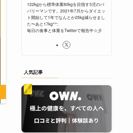
122kgから標準体重80kgを目指す3児のパ
パリーマンです。2021年7月からダイエッ
ト開始して1年でなんとか25kg減らせまし
た〜あと17kg^^;
毎日の食事と体重をTwitterで報告中☆彡
人気記事