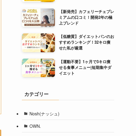
【新発売】カフェリーチェプレ
ミアムの口コミ！開発2年の極
上ブレンド
【低糖質】ダイエットパンのお
すすめランキング！32キロ痩
せた私が厳選
【運動不要】1ヶ月で3キロ痩
せる食事メニュー|短期集中ダ
イエット
カテゴリー
Nosh(ナッシュ)
OWN.