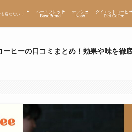
ベースブレッド
ナッシュ
ダイエットコーヒ
も痩せたい ／
BaseBread
Nosh
Diet Coffee
ーコーヒーの口コミまとめ！効果や味を徹