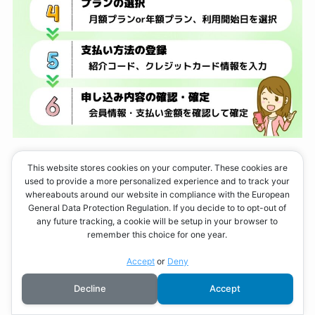
This website stores cookies on your computer. These cookies are
used to provide a more personalized experience and to track your
入会手順の流れ
whereabouts around our website in compliance with the European
General Data Protection Regulation. If you decide to to opt-out of
チョコザップ公式サイトへ
any future tracking, a cookie will be setup in your browser to
remember this choice for one year.
無料会員登録
Accept
or
Deny
Decline
Accept
会員情報の登録