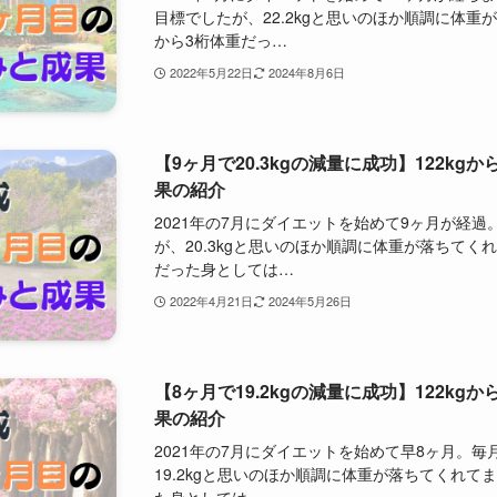
目標でしたが、22.2kgと思いのほか順調に体重
から3桁体重だっ…
2022年5月22日
2024年8月6日
【9ヶ月で20.3kgの減量に成功】122k
果の紹介
2021年の7月にダイエットを始めて9ヶ月が経過
が、20.3kgと思いのほか順調に体重が落ちてく
だった身としては…
2022年4月21日
2024年5月26日
【8ヶ月で19.2kgの減量に成功】122k
果の紹介
2021年の7月にダイエットを始めて早8ヶ月。毎
19.2kgと思いのほか順調に体重が落ちてくれて
た身としては、…