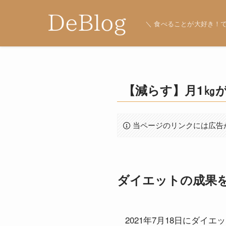
＼ 食べることが大好き！で
【減らす】月1㎏
当ページのリンクには広告
ダイエットの成果
2021年7月18日にダイ