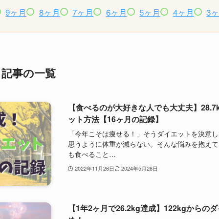
9ヶ月
8ヶ月
7ヶ月
6ヶ月
5ヶ月
4ヶ月
3
】記事の一覧
【食べるのが大好きな人でも大丈夫】28.7
ット方法【16ヶ月の記録】
「今年こそは痩せる！」そうダイエットを決意し
思うように体重が減らない。そんな悩みを抱えて
も食べること…
2022年11月26日
2024年5月26日
【1年2ヶ月で26.2kg達成】122kgから