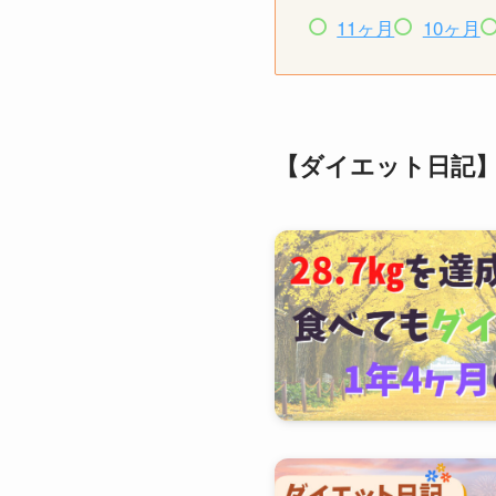
11ヶ月
10ヶ月
【ダイエット日記