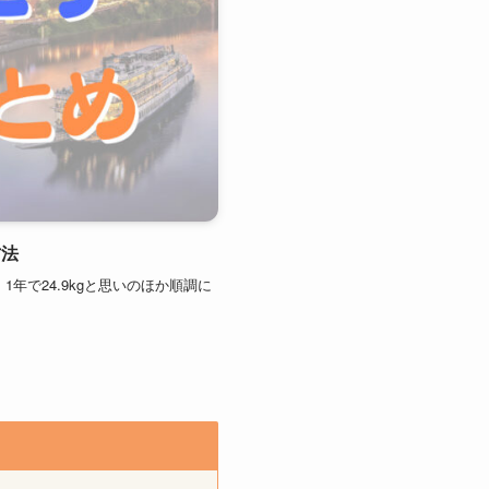
方法
1年で24.9kgと思いのほか順調に