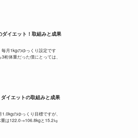
からのダイエット！取組みと成果
。毎月1kgのゆっくり設定です
から3桁体重だった僕にとっては、
成！ダイエットの取組みと成果
1.0kgのゆっくり目標ですが、
2.0→106.8kgと15.2㎏