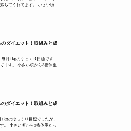
が落ちてくれてます。 小さい頃
gからのダイエット！取組みと成
。毎月1kgのゆっくり目標です
れてます。 小さい頃から3桁体重
gからのダイエット！取組みと成
月1kgのゆっくり目標でしたが、
ます。 小さい頃から3桁体重だっ